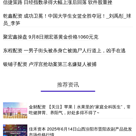
信捷策路 日经指数录得大幅上涨后回落 软件股重挫
乾鑫配资 成功卫冕！中国大学生女篮全胜夺冠！_刘禹彤_球
员_李笋
聚宏鑫操盘 9月8日潮宏基黄金价格1060元克
东程配资 一男子街头被杀身亡被抛尸人行道上，凶手在逃
银铺子配资 卢浮宫抢劫案第三名嫌疑人被捕
推荐资讯
金财配资 【关注】苹果丨水果里的“家庭全科医生”，常
吃健脾胃、养阳气，好处多得不得了~
佳禾资本 2025年6月14日山西汾阳市晋阳农副产品批发
市场价格行情