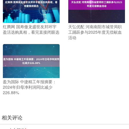
红腾网 国寿傲龙盛世友邦环宇
天弘优配 河南南阳市城管局职
盈活选购真相，看完直接闭眼选
工踊跃参与2025年度无偿献血
活动
盈为国际 中捷精工年报摘要：
2024年归母净利润同比减少
226.88%
相关评论