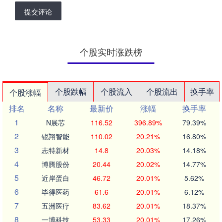
提交评论
个股实时涨跌榜
个股跌幅
个股流入
个股流出
换手率
个股涨幅
排名
名称
最新价
涨幅
换手率
1
N展芯
116.52
396.89%
79.39%
2
锐翔智能
110.02
20.21%
16.80%
3
志特新材
14.8
20.03%
14.18%
4
博腾股份
20.44
20.02%
14.77%
5
近岸蛋白
46.72
20.01%
5.62%
6
毕得医药
61.6
20.01%
6.12%
7
五洲医疗
83.62
20.01%
18.37%
8
一博科技
53.33
20.01%
17.26%