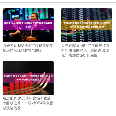
港盛国际 MG动画宣传视频制作
百事达配资 黑暗光年白蛇传奇
是怎样展现品牌理念的？
折扣服仙位常见问题解答 黑暗
光年暗影西游折扣包服
启运配资 澳元多头警惕！收益
率曲线信号：市场对RBA降息预
期快速蒸发