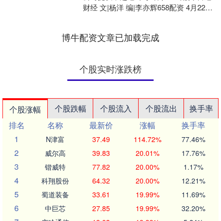
财经 文|杨洋 编|李亦辉658配资 4月22
日，纳尔股份（002825）公告，公....
博牛配资文章已加载完成
个股实时涨跌榜
个股跌幅
个股流入
个股流出
换手率
个股涨幅
排名
名称
最新价
涨幅
换手率
1
N津富
37.49
114.72%
77.46%
2
威尔高
39.83
20.01%
17.76%
3
锴威特
77.82
20.00%
1.17%
4
科翔股份
64.32
20.00%
12.21%
5
蜀道装备
33.61
19.99%
11.69%
6
中巨芯
27.85
19.99%
32.20%