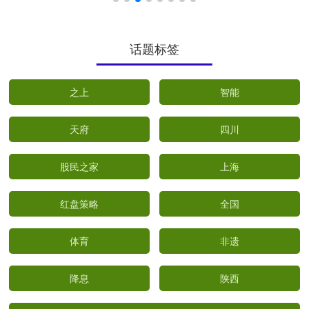
话题标签
之上
智能
天府
四川
股民之家
上海
红盘策略
全国
体育
非遗
降息
陕西