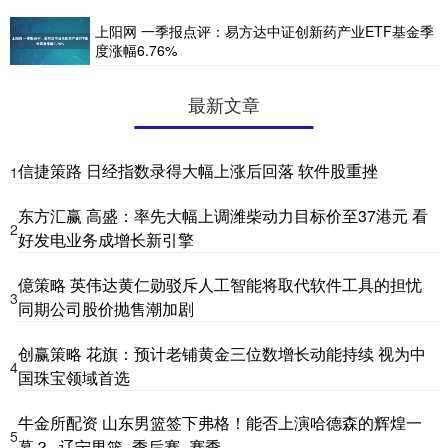
上阳网 一季报点评：易方达中证创新药产业ETF基金季
度涨幅6.76%
最新文章
信捷策路 日经指数录得大幅上涨后回落 软件股重挫
1
东方汇赢 高盛：率先大幅上调潍柴动力目标价至37港元 看
2
好发电业务成增长新引擎
億策略 英伟达黄仁勋驳斥人工智能将取代软件工具的担忧
3
同期公司股价抛售潮加剧
创赢策略 花旗：预计老铺黄金三位数增长动能持续 视为中
4
国珠宝领域首选
牛金所配资 山东男篮签下弗格！能否上演哈德森的辉煌一
5
幕？_辽宁男篮_季后赛_赛季